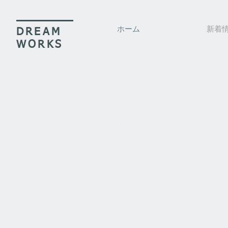
ホーム
新着
DREAM
WORKS
（社）長野県知的障害者育成会
多機能型事業所
ドリームワークス